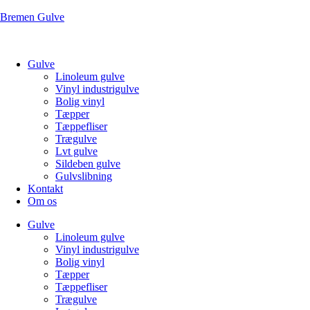
Bremen Gulve
Gulve
Linoleum gulve
Vinyl industrigulve
Bolig vinyl
Tæpper
Tæppefliser
Trægulve
Lvt gulve
Sildeben gulve
Gulvslibning
Kontakt
Om os
Gulve
Linoleum gulve
Vinyl industrigulve
Bolig vinyl
Tæpper
Tæppefliser
Trægulve