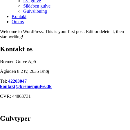
Lvt gulve
Sildeben gulve
Gulvslibning
Kontakt
Om os
Welcome to WordPress. This is your first post. Edit or delete it, then
start writing!
Kontakt os
Bremen Gulve ApS
Ågården 8 2 tv, 2635 Ishøj
Tel:
42203047
kontakt@bremengulve.dk
CVR: 44863731
Gulvtyper