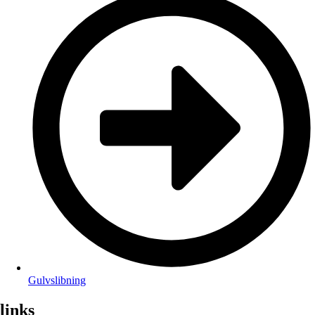
Gulvslibning
links